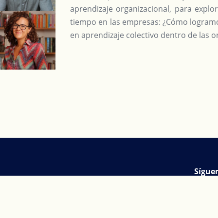
aprendizaje organizacional, para expl
tiempo en las empresas: ¿Cómo logramos
en aprendizaje colectivo dentro de las 
Sígue
c